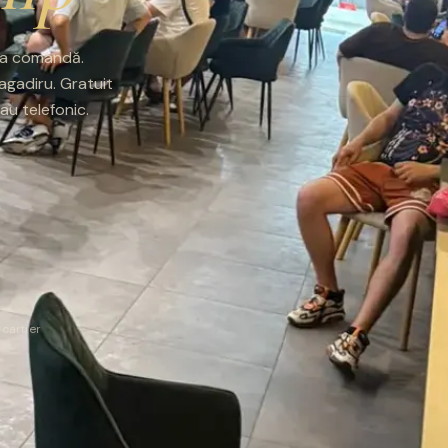
e la comandă.
ragadiru. Gratuit
u telefonic.
 cartier