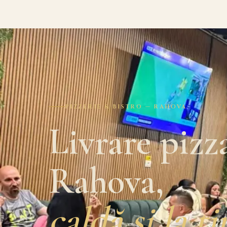
PIZZERIE & BISTRO — RAHOVA
Livrare pizz
Rahova,
caldă și la t