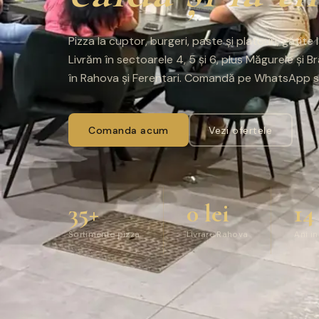
Pizza la cuptor, burgeri, paste și platouri, gătit
Livrăm în sectoarele 4, 5 și 6, plus Măgurele și B
în Rahova și Ferentari. Comandă pe WhatsApp sa
Comanda acum
Vezi ofertele
35+
0 lei
14
Sortimente pizza
Livrare Rahova
Ani in