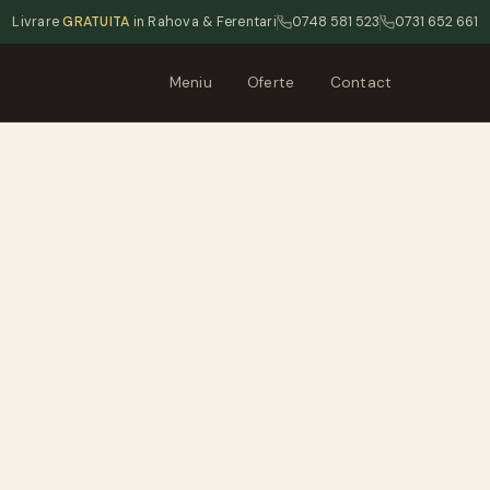
Livrare
GRATUITA
in Rahova & Ferentari
0748 581 523
0731 652 661
Meniu
Oferte
Contact