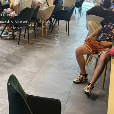
e la comandă.
ragadiru. Gratuit
u telefonic.
 cartier