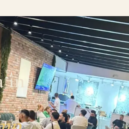
a în
imp