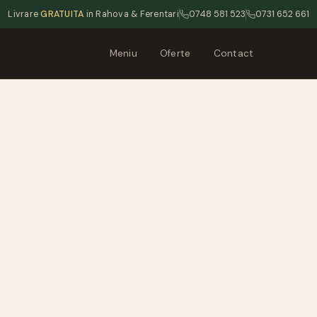
Livrare
GRATUITA
in Rahova & Ferentari
0748 581 523
0731 652 661
Meniu
Oferte
Contact