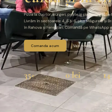
Pizza la cuptor, burgeri, paste și platouri, gătit
Livrăm în sectoarele 4, 5 și 6, plus Măgurele și B
în Rahova și Ferentari. Comandă pe WhatsApp sa
Comanda acum
Vezi ofertele
35+
0 lei
14
Sortimente pizza
Livrare Rahova
Ani in