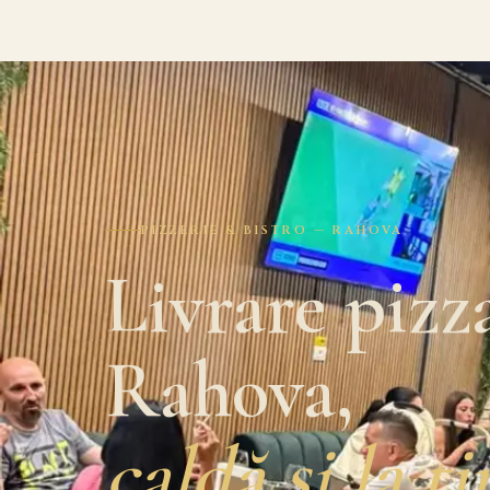
PIZZERIE & BISTRO — RAHOVA
Livrare pizz
Rahova,
caldă și la t