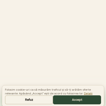
Folosim cookie-uri ca să măsurăm traficul și să-ți arătăm oferte
relevante. Apăsând „Accept" ești de acord cu folosirea lor.
Detalii
Comandă telefonic
0748 581 523
Refuz
Accept