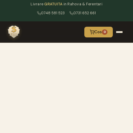
Livrare
GRATUITA
in Rahova & Ferentari
0748 581 523
0731 652 661
Cos
0