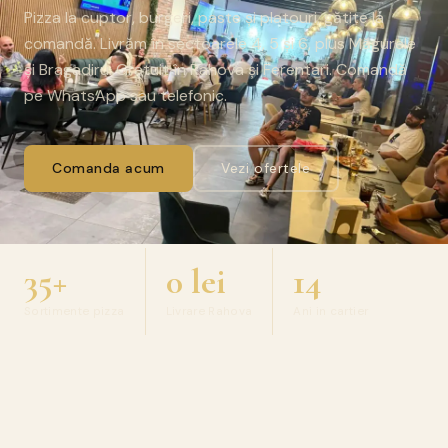
Pizza la cuptor, burgeri, paste și platouri, gătite la
comandă. Livrăm în sectoarele 4, 5 și 6, plus Măgurele
și Bragadiru. Gratuit în Rahova și Ferentari. Comandă
pe WhatsApp sau telefonic.
Comanda acum
Vezi ofertele
35+
0 lei
14
Sortimente pizza
Livrare Rahova
Ani in cartier