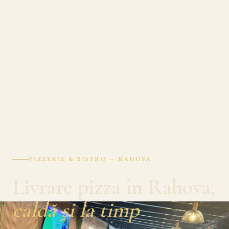
PIZZERIE & BISTRO — RAHOVA
Livrare pizza în Rahova,
caldă și la timp