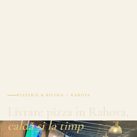
PIZZERIE & BISTRO — RAHOVA
Livrare pizza în Rahova,
caldă și la timp