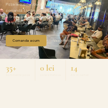
Pizza la cuptor, burgeri, paste și platouri, gătite la
comandă. Livrăm în sectoarele 4, 5 și 6, plus Măgurele
și Bragadiru. Gratuit în Rahova și Ferentari. Comandă
pe WhatsApp sau telefonic.
Comanda acum
Vezi ofertele
35+
0 lei
14
Sortimente pizza
Livrare Rahova
Ani in cartier