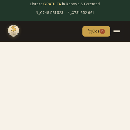
Livrare
GRATUITA
in Rahova & Ferentari
0748 581 523
0731 652 661
Cos
0