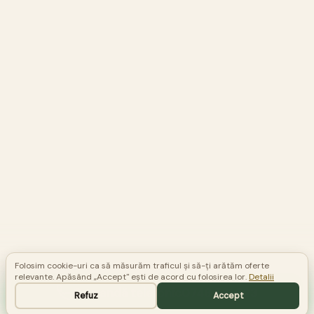
Folosim cookie-uri ca să măsurăm traficul și să-ți arătăm oferte
relevante. Apăsând „Accept" ești de acord cu folosirea lor.
Detalii
Comandă telefonic
0748 581 523
Refuz
Accept