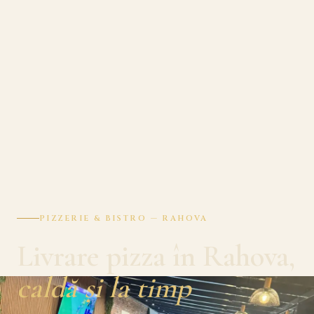
PIZZERIE & BISTRO — RAHOVA
Livrare pizza în Rahova,
caldă și la timp