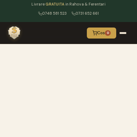
Livrare
GRATUITA
in Rahova & Ferentari
0748 581 523
0731 652 661
Cos
0