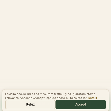
Folosim cookie-uri ca să măsurăm traficul și să-ți arătăm oferte
relevante. Apăsând „Accept" ești de acord cu folosirea lor.
Detalii
Comandă telefonic
0748 581 523
Refuz
Accept