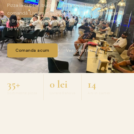
Pizza la cuptor, burgeri, paste și platouri, gătite la
comandă. Livrăm în sectoarele 4, 5 și 6, plus Măgurele
și Bragadiru. Gratuit în Rahova și Ferentari. Comandă
pe WhatsApp sau telefonic.
Comanda acum
Vezi ofertele
35+
0 lei
14
Sortimente pizza
Livrare Rahova
Ani in cartier