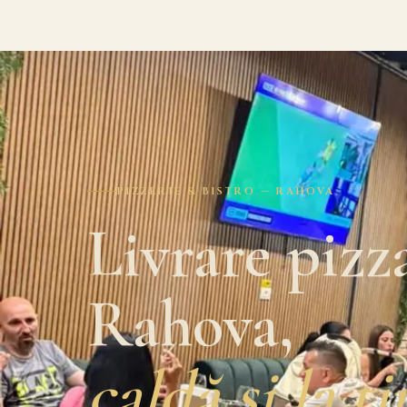
PIZZERIE & BISTRO — RAHOVA
Livrare pizz
Rahova,
caldă și la t