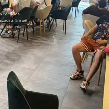
e la comandă.
ragadiru. Gratuit
u telefonic.
 cartier