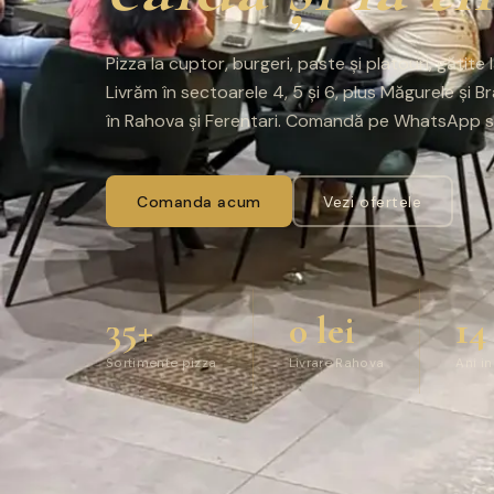
Pizza la cuptor, burgeri, paste și platouri, gătit
Livrăm în sectoarele 4, 5 și 6, plus Măgurele și B
în Rahova și Ferentari. Comandă pe WhatsApp sa
Comanda acum
Vezi ofertele
35+
0 lei
14
Sortimente pizza
Livrare Rahova
Ani in