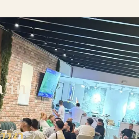
a în
imp