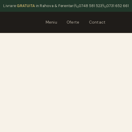
Livrare
GRATUITA
in Rahova & Ferentari
0748 581 523
0731 652 661
Meniu
Oferte
Contact