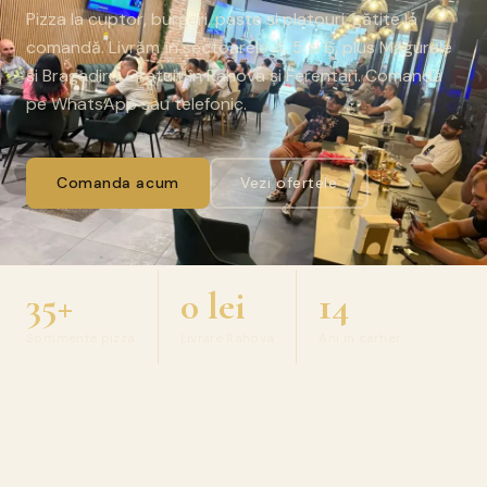
Pizza la cuptor, burgeri, paste și platouri, gătite la
comandă. Livrăm în sectoarele 4, 5 și 6, plus Măgurele
și Bragadiru. Gratuit în Rahova și Ferentari. Comandă
pe WhatsApp sau telefonic.
Comanda acum
Vezi ofertele
35+
0 lei
14
Sortimente pizza
Livrare Rahova
Ani in cartier