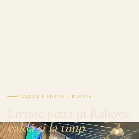
PIZZERIE & BISTRO — RAHOVA
Livrare pizza în Rahova,
caldă și la timp