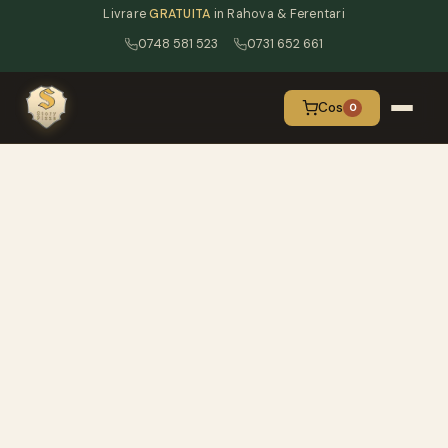
Livrare
GRATUITA
in Rahova & Ferentari
0748 581 523
0731 652 661
Cos
0