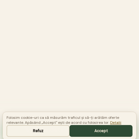
Folosim cookie-uri ca să măsurăm traficul și să-ți arătăm oferte
relevante. Apăsând „Accept" ești de acord cu folosirea lor.
Detalii
Comandă telefonic
0748 581 523
Refuz
Accept