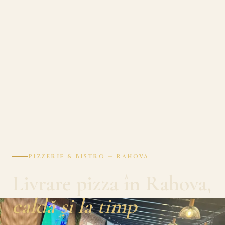
PIZZERIE & BISTRO — RAHOVA
Livrare pizza în Rahova,
caldă și la timp