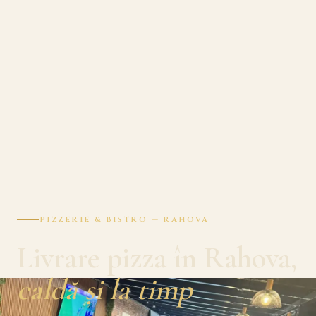
PIZZERIE & BISTRO — RAHOVA
Livrare pizza în Rahova,
caldă și la timp