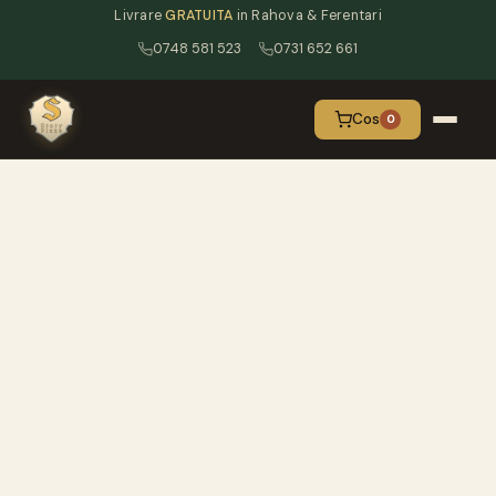
Livrare
GRATUITA
in Rahova & Ferentari
0748 581 523
0731 652 661
Cos
0