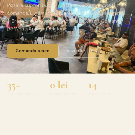
Pizza la cuptor, burgeri, paste și platouri, gătite la
comandă. Livrăm în sectoarele 4, 5 și 6, plus Măgurele
și Bragadiru. Gratuit în Rahova și Ferentari. Comandă
pe WhatsApp sau telefonic.
Comanda acum
Vezi ofertele
35+
0 lei
14
Sortimente pizza
Livrare Rahova
Ani in cartier