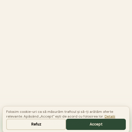
Folosim cookie-uri ca să măsurăm traficul și să-ți arătăm oferte
relevante. Apăsând „Accept" ești de acord cu folosirea lor.
Detalii
Comandă telefonic
0748 581 523
Refuz
Accept