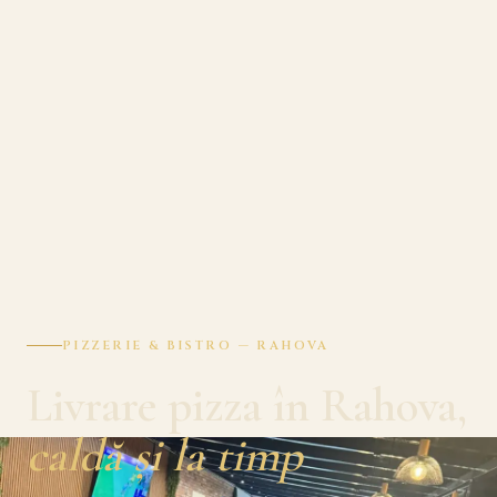
PIZZERIE & BISTRO — RAHOVA
Livrare pizza în Rahova,
caldă și la timp