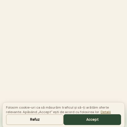
Folosim cookie-uri ca să măsurăm traficul și să-ți arătăm oferte
relevante. Apăsând „Accept" ești de acord cu folosirea lor.
Detalii
Comandă telefonic
0748 581 523
Refuz
Accept