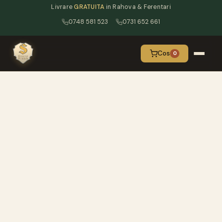
Livrare
GRATUITA
in Rahova & Ferentari
0748 581 523
0731 652 661
Cos
0