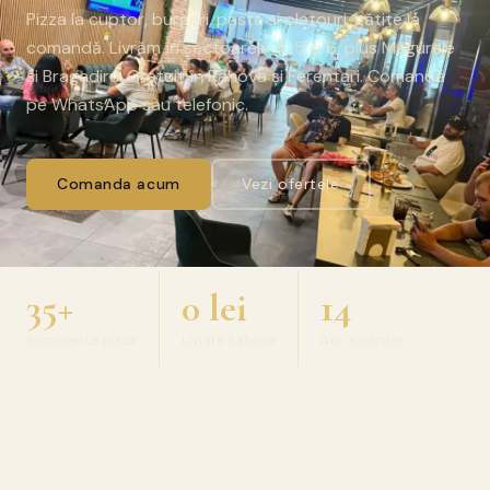
Pizza la cuptor, burgeri, paste și platouri, gătite la
comandă. Livrăm în sectoarele 4, 5 și 6, plus Măgurele
și Bragadiru. Gratuit în Rahova și Ferentari. Comandă
pe WhatsApp sau telefonic.
Comanda acum
Vezi ofertele
35+
0 lei
14
Sortimente pizza
Livrare Rahova
Ani in cartier