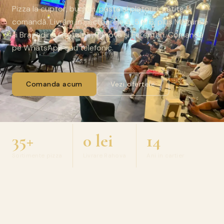
Pizza la cuptor, burgeri, paste și platouri, gătite la
comandă. Livrăm în sectoarele 4, 5 și 6, plus Măgurele
și Bragadiru. Gratuit în Rahova și Ferentari. Comandă
pe WhatsApp sau telefonic.
Comanda acum
Vezi ofertele
35+
0 lei
14
Sortimente pizza
Livrare Rahova
Ani in cartier