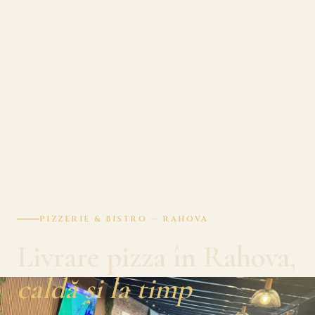
PIZZERIE & BISTRO — RAHOVA
Livrare pizza în Rahova,
caldă și la timp