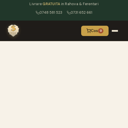
Livrare
GRATUITA
in Rahova & Ferentari
0748 581 523
0731 652 661
Cos
0