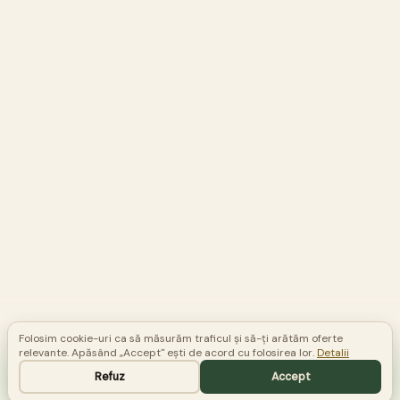
Folosim cookie-uri ca să măsurăm traficul și să-ți arătăm oferte
relevante. Apăsând „Accept" ești de acord cu folosirea lor.
Detalii
Comandă telefonic
0748 581 523
Refuz
Accept